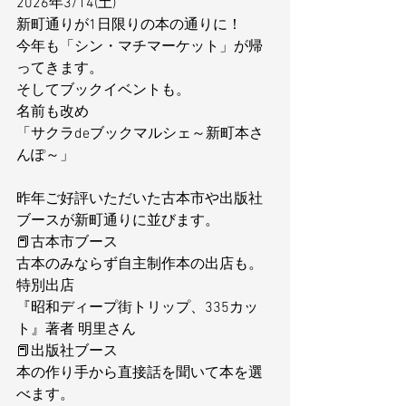
2026年3/14(土) 
新町通りが1日限りの本の通りに！
今年も「シン・マチマーケット」が帰
ってきます。
そしてブックイベントも。
名前も改め
「サクラdeブックマルシェ～新町本さ
んぽ～」
昨年ご好評いただいた古本市や出版社
ブースが新町通りに並びます。
📕古本市ブース
古本のみならず自主制作本の出店も。
特別出店 
『昭和ディープ街トリップ、335カッ
ト』著者 明里さん
📕出版社ブース
本の作り手から直接話を聞いて本を選
べます。