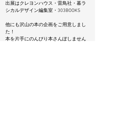
出展はクレヨンハウス・雷鳥社・暮ラ
シカルデザイン編集室・303BOOKS
他にも沢山の本の企画をご用意しまし
た！
本を片手にのんびり本さんぽしません
か？
いちまいばなしとは：
https://www.yusatoweb.com/ichimaiba
nashi
いちまいばなし