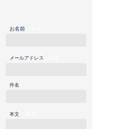
お名前
必 須
メールアドレス
必 須
件名
本文
必 須