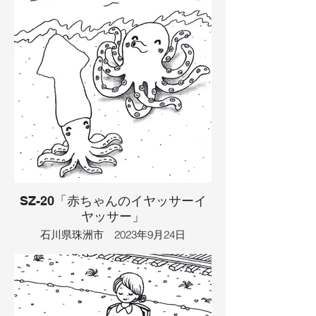
やってきて、２人は一緒に踊り始めまし
た。すると、ダンスを見た珠洲の市民か
ら拍手をたくさんもらい、ダンスがもっ
と盛り上がりました。しかし、２匹は拳
銃で焼豚と焼き魚にされてしまいまし
た。そこに、それを食べたいと思った
人々が集まり、みんなで食べ始めまし
た。すると、空から金棒を持った鬼が現
れ、「ちゃんと感謝して食べなさい」と
叱りました。そして、鬼はぶくぶく太り
だし、海の水を全部吸い取ったので、海
が干上がってしまいました。
イラスト：TAMAYA
SZ-20「赤ちゃんのイヤッサーイ
ヤッサー」
石川県珠洲市 2023年9月24日
海の波打ち際に、タコがいて踊っていま
した。そこに、人がやってきて笑ってい
ました。イカもやってきて、一緒に踊り
だしました。人も踊りだし、みんなで踊
りました。すると波が高くなり、海の魚