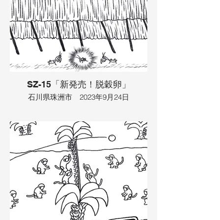
㎞ほど離れた珠洲でした。ヤドカリは細
長い魚に引っ張っていってもらい、珠洲
の見附島に着きました。そこに、イソギ
ンチャクの友達がいました。３人は無謀
な冒険をしようじゃないかと相談し、陸
の上にヤドカリの力を使って上陸しよう
としました。そこで大きなヤドカリは、
貝殻の中に魚とイソギンチャクを入れ
て、崖を登って行きました。そこに鳥が
SZ-15「新発売！脱穀卵」
現れ、せっかくなので道の駅のホームま
で連れていってもらいました。
石川県珠洲市 2023年9月24日
イラスト：TAMAYA
あるところにカマキリがいて、キリギリ
スを食べていました。そこは田んぼの畦
道で、今は稲刈りが終わってはさがけも
してありました。そこへ空からコンドル
が飛んできて、もう１匹カマキリがやっ
てきました。そこでキリギリスが光りだ
し、それはコンドルに助けを求める光で
した。すると、コンドルがカマキリを食
べてくれました。そこでみんなは、宇宙
の存在を感じました。その夜は満月で、
コンドルは卵を産みました。歌声も響き
出しました。歌っていたのは破壊神で、