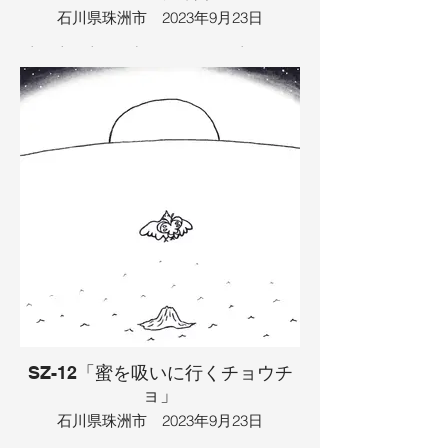
友達に盗られてしまいました。
石川県珠洲市 2023年9月23日
イラスト：TAMAYA
山の上に半月が出ていました。山にはチ
ョウチョがいて、お花畑を探していまし
たが、やってきた鳥に食べられてしまい
ました。それを見つけて、猟師さんが出
てきて、定規で魚の形を描きました。そ
れは、お月様に照らされて魚が食べたく
なったからでした。そこで、猟師さんは
川へ釣りに行きました。すると、鳥がつ
ついて猟師さんを食べてしまいました
が、すぐチョウチョと一緒に吐き出して
しまいました。そこで、猟師は家に帰る
事にしました。うちには焼き鳥が用意し
てあって、猟師さんは月を見ながらお酒
を飲みました。猟師さんはベロベロに酔
っ払ってしまったので、そのまま寝た
ら、夢にチョウチョが出てきました。す
るとまた鳥が出てきて、チョウチョは食
べられてしまいました。鳥がくしゃみを
SZ-12「蜜を吸いに行くチョウチ
すると、チョウチョは別の山の川に飛ん
ョ」
でいき、流されてしまいました。流され
たその先には、桃源郷のような素晴らし
石川県珠洲市 2023年9月23日
い世界が見つかりました。