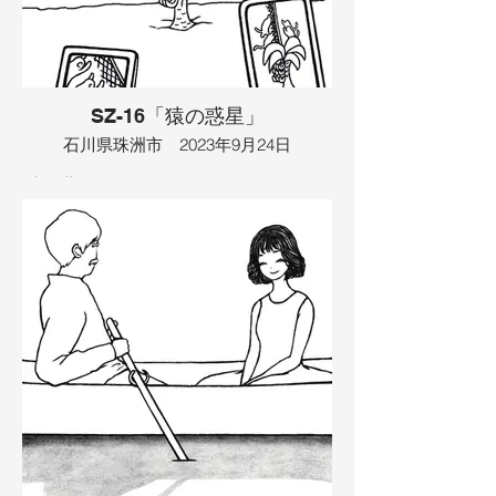
鬼のような顔をしていました。破壊神は
実は心が優しくて、青い色をしていて、
その歌声で、食べられていた虫も蘇りま
した。そこで、ロケットに乗って宇宙に
行ってしまう事にしました。宇宙にはブ
ラックホールがあって、その吸い寄せる
SZ-16「猿の惑星」
力で稲の脱穀が終わり、お米がJAで販売
されました。すると、コンドルの卵が全
石川県珠洲市 2023年9月24日
てを消し去り、コロッとみんなは全てを
忘れました。卵から鳥が生まれて、物語
半分黄色い海がありました。それはバナ
の最初に戻りました。
ナの木が生えているからでした。そこに
サルの大群がやってきて、もとからそこ
イラスト：TAMAYA
にいたサルたちと戦い始めました。サル
たちはバレーボールで戦うことになり、
それがネットでライブ配信されると、た
くさんの観客たちが集まってきました。
そして、その場所は観光地になりまし
た。そこに、鳴らすと２人が結ばれると
いう鐘も立てられ、建物も建ちはじめま
した。サル同士はバレーボールをしてい
るうちに結ばれ、子供のサルもたくさん
生まれました。町は都市になり、サル帝
国になりました。
イラスト：TAMAYA