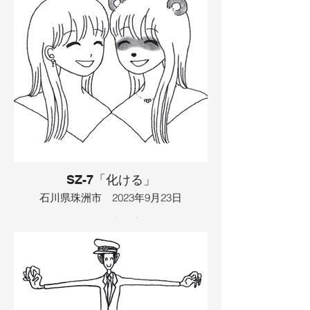
ていたからでした。おばあさんは腹を立
てましたが、結局は仲直りしました。す
ると、２人は川に流されてしまい、桃を
食べました。そこへ、浮気相手の女の人
が現れ、修羅場になりました。おばあさ
んは刃物を振り回し、危険でした。そこ
へ、空からツルが現れ、刃物をくわえて
どこかへ飛び去って行きました。
イラスト：TAMAYA
SZ-7「化ける」
石川県珠洲市 2023年9月23日
駅に、カラフルな電車が止まっていまし
た。電車には、ドレスを着た女性が乗っ
ていました。女性は駅で自撮りをして遊
んでいると、タヌキが現れ、自分も写真
に入ろうとしました。タヌキは女性そっ
くりの姿に化け、２人は一緒に写真を撮
りました。それをSNSにアップするとバ
ズって、世界中に拡散されました。２人