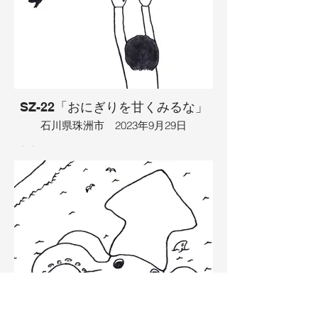
の乙姫だったことを思い出しました。ウ
ミガメは男の子を背中に乗せてどこかへ
行こうとしたので、おばあさんも声をか
けて、自分も背中に乗り、竜宮城に向か
うことになりました。すると、列車がや
ってきた音がして、お婆さんは目を覚ま
しました。
SZ-22「おにぎりを甘くみるな」
イラスト：TAMAYA​
石川県珠洲市 2023年9月29日
青空に白い雲があって、そこからおにぎ
りが降りて来ていました。実はそれは神
様が姿を変えたおにぎりで、お腹の空い
た少年にあげようとしていました。そこ
へ、おにぎりを横取りしようとカラスが
やってきました。さらに、その後ろにも
カラスがいました。お腹を空かせた子は
手を伸ばして、おにぎりを手に入れたの
で、困ったカラスは、自分の後ろにいる
カラスを食べようとしましたが、よく見
ると後ろにいたのはカラスではなく、実
は飛行機でした。その飛行機を見なが
ら、子供はおにぎりを食べました。お腹
の空いたカラスは餓死して地上に落ちて