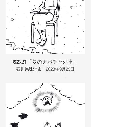
たちもたくさんやってきました。人魚姫
もやってきて、人と人魚姫は結婚しまし
た。イカとタコも結婚して、海の中へ行
ってしまいました。人魚姫には足が出て
きて、大きな赤ちゃんが生まれました。
イラスト：TAMAYA
SZ-21「夢のカボチャ列車」
石川県珠洲市 2023年9月29日
海沿いに線路がありました。浜辺にはお
ばあさんがいて、座って本を読んでいま
した。するとそこに、屋根が緑色、車体
がオレンジ色のカボチャ列車がやって来
ました。列車には男の子が乗っていて、
降りて海に入って遊び始めました。おば
あさんはその姿を見て、若い頃、ウミガ
メを見つけて一緒に泳いだことを思い出
しました。すると、男の子の前にもウミ
ガメが現れ、おばあさんは自分が竜宮城