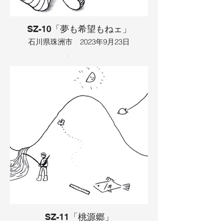
祝福し、２人は幸せな結婚生活を送りま
した。
SZ-10「夢も希望もねェ」
イラスト：TAMAYA
石川県珠洲市 2023年9月23日
バイクが古い倉庫にありました。バイク
の持ち主は最近お金持ちになったおじさ
んで、ちょっとお腹が出ていました。お
じさんはさらに食べ過ぎてバイクに乗れ
なくなってしまいました。なんとか痩せ
ようと、おじさんは山登りをしました
が、途中でかやって（転んで）骨折して
しまいました。そこでバイクをネットで
売る事にしましたが、汚くて買い手がつ
きませんでした。そこで、おじさんはバ
イクを綺麗にしようとしましたが、その
前にお酒を飲んで寝てしまいました。寝
ている間に、友達だと思っていた悪人に
バイクが盗まれてしまいました。バイク
を探していると、おじさんは４０㎏も痩
せてしまい、その結果、彼女ができまし
た。悪人と思った友達は、実はバイクを
直してくれていて、喜んだおじさんは太
SZ-11「桃源郷」
鼓を叩きましたが、結局バイクも彼女も