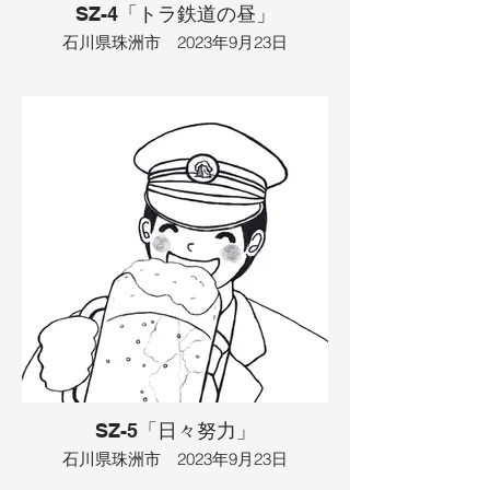
SZ-4「トラ鉄道の昼」
イラスト：TAMAYA
石川県珠洲市 2023年9月23日
あるところに駅があって、猫の駅長がい
ました。今日は天気が良く、たくさんの
お客さんで混み合っていました。それ
は、有名人のイケメンな画家が来ている
からでした。画家は駅の記念絵葉書を作
るために来ていました。トラ柄の絵葉書
を描いていると、本物のトラがやってき
ました。そこで、猫の駅長がトラの前に
立ち、背中に乗せてもらえないか交渉し
ました。トラは「いいよ」と猫を背中に
乗せると、天から神様が現れ、それを合
図に駅から電車が発車しました。
​イラスト：TAMAYA
SZ-5「日々努力」
石川県珠洲市 2023年9月23日