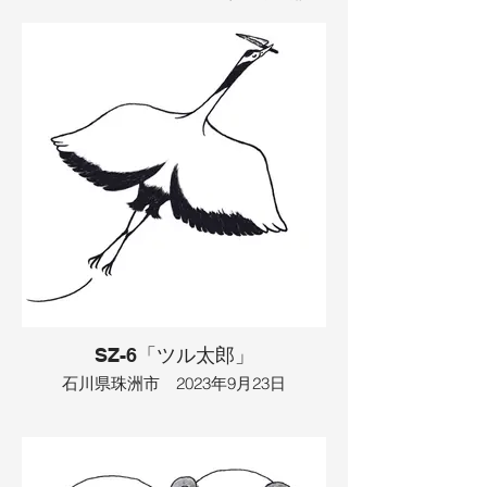
駅員さんが駅にいて、お仕事で絵を描い
ていました。今日は特別な日で、地元の
特産品の売れ残りセールがあったので、
駅員さんはその看板を描いていました。
でも、お客さんが来なかったので、駅員
さんは本を読んでいました。あんまりお
客さんが来ないので、駅員さんは自分で
呼び込みをすることにしました。する
と、たくさんお客さんがやってきて、て
んやわんやになって、品物は全部売れて
しまいました。駅員さんは良かったなと
嬉しく思い、ビールを飲み始めました。
すると、そこから大判小判がザクザクと
出てきたので、駅員さんは勤労意欲がな
くなってしまい、酔ったまま、電車を運
転して帰ることにしました。気がつく
と、酔っ払い運転の電車は、知らないと
ころまで行って、海の中に落ちてしまい
SZ-6「ツル太郎」
ました。
石川県珠洲市 2023年9月23日
イラスト：TAMAYA
むかしむかし、あるところにおじいさん
とおばあさんがいました。２人はお寺に
いて、喧嘩をしていました。それは、お
じいさんが日本一綺麗な女性と浮気をし