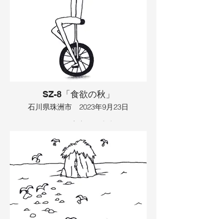
は有名人になって、テレビにも出演しま
した。２人の人気は、共演者も人気にな
る程影響がありました。ハット気づく
と、全てはドレスを着た女性の夢で、現
実には何もありませんでした。そこへ、
ウサギの乗った電車がやってきました。
電車には、夢の中にあった２人の写真を
見ようとする人がたくさん乗っていまし
た。そこで、また集まったみんなで写真
を撮ることにしました。
SZ-8「食欲の秋」
イラスト：TAMAYA
石川県珠洲市 2023年9月23日
駅にヒョロながい宇宙人の車掌さんがい
ました。車掌さんは、今日は一輪車に乗
ってドライブに出かけます。ドライブの
目的はスイカ泥棒でした。タコのような
宇宙人がやっているスイカ畑に向かおう
としましたが、畑までの道のりが険し
く、一輪車を諦め、ヒョロながい宇宙人
の車掌さんは、車で向かう事にしまし
た。車は空を飛び、スイカ畑ではなく、
さくらんぼ畑についてしまいました。そ
こでヒョロながい宇宙人の車掌さんは、