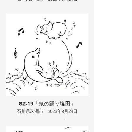
ました。
浜辺に鳥がいて、食べるための魚を探し
イラスト：TAMAYA
ていました。その時、鳥は幸せを感じま
した。それは、別の鳥がやってきたから
でした。そして、眠たくなってきて、２
人は夢を見ました。夢には猫が出てき
て、一緒にご飯を食べました。すると、
猫に羽が生えてきました。そこで、一緒
に空を飛び、雲に乗りました。雨が降っ
てきたので、みんなで傘をシェアしまし
た。そこに、サメが近づいてきて、みん
なは叫びました。叫びすぎて、つかれて
しまって、また眠たくなり、また夢を見
ました。夢では、サメにも羽が生えてい
て、気がつくと鳥とネコはサメの胃の中
にいました。そこで、鳥とネコは胃の中
にいた魚を捕まえました。みんながお腹
の中で動くので、くすぐったくてサメは
ヘックションと、くしゃみをして、みん
SZ-19「鬼の踊り塩田」
な外に出られました。そして、サメに乗
ってみんなで遊びに行きました。
石川県珠洲市 2023年9月24日
イラスト：TAMAYA
海にイルカがいて、ジャンプをしていま
した。そこに友達の山の幸、イノシシが