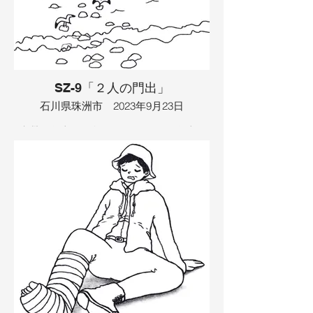
友達のイカのような宇宙人を呼びまし
た。イカのような宇宙人はさくらんぼが
大好きで、良いさくらんぼと悪いさくら
んぼを選り分けました。そこへ、さくら
んぼ畑のオーナーの天狗が出てきて、良
いさくらんぼを２人に分けてくれまし
た。すると、２人は梨になってしまい、
SZ-9「２人の門出」
そして梨になった自分たちを天狗に返す
事にしました。そこで天狗をよく見る
石川県珠洲市 2023年9月23日
と、鼻にさくらんぼのピアスがあいてい
ました。このピアスを自慢しようと、乗
珠洲の海岸に、島がありました。海岸に
り物に乗りたくなった天狗は、駅に戻っ
は恋人たちのための鐘があって、今日は
てスイカ泥棒に行きました。
結婚前のカップルが来ていました。２人
が鐘を鳴らすと、地震が起こって、地面
イラスト：TAMAYA
が割れました。その割れ目に、海の水が
溜まりました。そこへ鳥が集まってき
て、割れ目を全部綺麗に直してくれて、
島へ渡る道も作ってくれました。そこを
カップルが渡って、島へ行き、近々結婚
する事になりました。カップルの友達が
島に集まり、島から海へ飛び込みまし
た。コウノトリがやってきて、大きな種
を落として行きました。その種を島に埋
めると、大きな木が生えました。カップ
ルの友達はその木に登って、カップルを