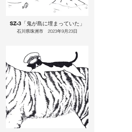
って帰りました。そしてタコを食べた２
人は、次の海の主になりました。
イラスト：TAMAYA
SZ-3「鬼が島に埋まっていた」
石川県珠洲市 2023年9月23日
あるところに岩がゴツゴツした島があっ
て、その中には鬼が埋め込まれていまし
た。鬼は昔ついた嘘の罰として、埋め込
まれていました。鬼は悲しくて泣き出す
と、海の水かさが増え、魚たちがたくさ
ん集まってきました。魚につられて、乙
姫様もやってきました。その乙姫様を探
す王子様もやってきました。２人は岩を
掘って、鬼を助けてくれました。鬼は島
から出ることができましたが、また暴れ
出しました。でも、パンツを履いていな
いことに気づきました。すると、乙姫様
が羽衣を貸してくれたので、鬼は人の優
しさに触れ、反省しました。鬼は「ごめ
んなさい」と謝り、仲間の鬼のところに
行ってしまいました。鬼がいなくなった
島で、乙姫様と王子様は仲良く暮らしま
した。