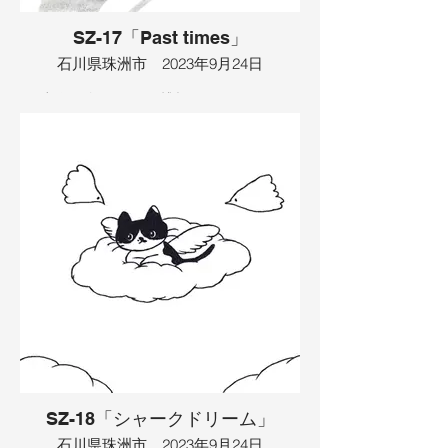
SZ-17「Past times」
石川県珠洲市 2023年9月24日
日本海の島が見える桟橋に、おじいさん
がいました。夕日が沈み、おじいさんは
若い頃の恋愛を思い出していました。お
じいさんはお酒を飲み、酔っぱらって桟
橋から落ちそうになりました。おじいさ
んは「誰か助けて！」と叫ぶと、そこに
孫がやってきて助けてくれました。する
と、海の中から昔の恋人が現れ、「来
て！」と呼びかけました。恋人は２人の
グラスを持っていたので、お酒をシェア
することにしました。そこで、おじいさ
んは古いボートのことを思い出しまし
た。そして、漕ぎ出す真似をし始めまし
た。さらに、恋人に昔のことを訪ねまし
た。「僕のことをどう思っていた？」と
聞くと、「２人で船に乗っていたのを覚
えている？」と聞き返しました。おじい
さんは「愛してる」というと、２人はボ
SZ-18「シャークドリーム」
ートで島に向かうと、そこにはハンモッ
クがあって、２人は横になると歌い出し
石川県珠洲市 2023年9月24日