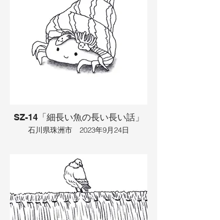
堤防の上にいる人間を見つけました。そ
れは王子様で、人魚たちとサーフィンを
して遊び始めました。遊んでいると、王
子様と一人の人魚が良い雰囲気になり、
お互いが好きになりました。ところがラ
イバルの人魚がそこに襲いかかりました
が、王子様と人魚はそのままどこかへ行
ってしまいました。
​イラスト：TAMAYA
SZ-14「細長い魚の長い長い話」
石川県珠洲市 2023年9月24日
深い深い海に、サンゴがたくさんありま
した。そこに細長い魚がいて、友達を探
していました。魚が何かを見つけると、
それは丸い魚達でした。みんなで追いか
けっこをしていると、いつの間にか細長
い魚だけになっていました。すると、そ
こに大きな巻き貝が現れ、その中からヤ
ドカリが出てきました。ヤドカリは珠洲
に旅に出たくなり、目的地はここから23