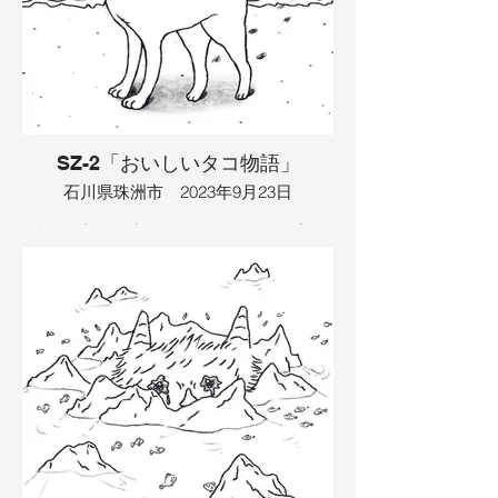
ルカは大変な思いをして外に出たので、
海の良さを感じ、もう飛び跳ねるのはや
めることにしました。そこに友達のシャ
チがやってきました。そしてみんなで幸
せな一生を暮らしました。
イラスト：TAMAYA
SZ-2「おいしいタコ物語」
石川県珠洲市 2023年9月23日
浜辺を犬が散歩していました。飼い主の
おじいさんは、犬に引っ張られて海の中
にジャポンと入ってしまいました。犬
は、美味しそうな牡蠣を見つけたので、
海に向かっていたのでした。牡蠣はいい
匂いがしましたが、犬は食べたくなくな
ったので、口にくわえて浜辺に戻ること
にしました。実はその牡蠣は海の主の大
ダコの大事な宝物でした。大ダコは牡蠣
を取られたので大激怒して、怒りすぎて
ゆでダコになってしまいました。その足
をおじいさんが食べると、お腹いっぱい
になりました。おじいさんはタコをおば
あさんのおみやげにすることにして、持