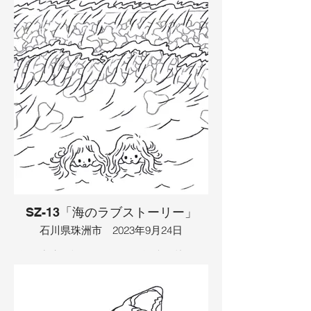
お花畑にはチョウチョが飛んでいまし
イラスト：TAMAYA
た。チョウチョは花の蜜が吸いたかった
ので、口を伸ばして蜜を吸いました。蜜
を吸うとチョウチョは体が大きくなりま
した。チョウチョは旅に出る事にし、南
米のお花畑を探す事にしました。チョウ
チョは鳥の背中に乗って出発すると、あ
る島に到着しました。島に着くと２人は
夕陽に向かって走り出し、そのまま宇宙
まで行ってしまいました。そこでロケッ
トを探していると、２人は隕石にぶつか
って、死んでしまいました。すると、２
人は花柄の星になって生き返り、その星
に向かって別のチョウチョが蜜を吸いに
やってきましたが、宇宙に突然現れたお
化けにびっくりして、昇天してしまいま
した。
SZ-13「海のラブストーリー」
石川県珠洲市 2023年9月24日
イラスト：TAMAYA
海に津波が起こっていて、堤防を越えそ
うになっていました。海には顔が１つづ
つ浮いていて、それは子供の顔でした。
子供達は津波に気づいていなくて、それ
は人魚だったからでした。人魚たちは、